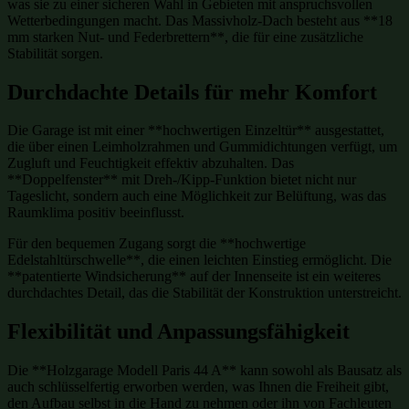
was sie zu einer sicheren Wahl in Gebieten mit anspruchsvollen
Wetterbedingungen macht. Das Massivholz-Dach besteht aus **18
mm starken Nut- und Federbrettern**, die für eine zusätzliche
Stabilität sorgen.
Durchdachte Details für mehr Komfort
Die Garage ist mit einer **hochwertigen Einzeltür** ausgestattet,
die über einen Leimholzrahmen und Gummidichtungen verfügt, um
Zugluft und Feuchtigkeit effektiv abzuhalten. Das
**Doppelfenster** mit Dreh-/Kipp-Funktion bietet nicht nur
Tageslicht, sondern auch eine Möglichkeit zur Belüftung, was das
Raumklima positiv beeinflusst.
Für den bequemen Zugang sorgt die **hochwertige
Edelstahltürschwelle**, die einen leichten Einstieg ermöglicht. Die
**patentierte Windsicherung** auf der Innenseite ist ein weiteres
durchdachtes Detail, das die Stabilität der Konstruktion unterstreicht.
Flexibilität und Anpassungsfähigkeit
Die **Holzgarage Modell Paris 44 A** kann sowohl als Bausatz als
auch schlüsselfertig erworben werden, was Ihnen die Freiheit gibt,
den Aufbau selbst in die Hand zu nehmen oder ihn von Fachleuten