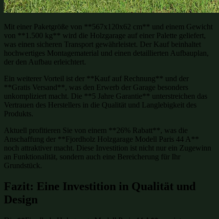
Mit einer Paketgröße von **567x120x62 cm** und einem Gewicht
von **1.500 kg** wird die Holzgarage auf einer Palette geliefert,
was einen sicheren Transport gewährleistet. Der Kauf beinhaltet
hochwertiges Montagematerial und einen detaillierten Aufbauplan,
der den Aufbau erleichtert.
Ein weiterer Vorteil ist der **Kauf auf Rechnung** und der
**Gratis Versand**, was den Erwerb der Garage besonders
unkompliziert macht. Die **5 Jahre Garantie** unterstreichen das
Vertrauen des Herstellers in die Qualität und Langlebigkeit des
Produkts.
Aktuell profitieren Sie von einem **26% Rabatt**, was die
Anschaffung der **Fjordholz Holzgarage Modell Paris 44 A**
noch attraktiver macht. Diese Investition ist nicht nur ein Zugewinn
an Funktionalität, sondern auch eine Bereicherung für Ihr
Grundstück.
Fazit: Eine Investition in Qualität und
Design