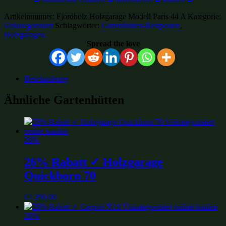
Artikelnummer:
Fjordholz Holzgarage Modell Paris 44 A
Kategorie:
Unkategorisiert
Schlagwörter:
Gartenhütten-Restposten
,
Holzgaragen
Spread the love
Beschreibung
Ähnliche Gartenhütten
26%
26% Rabatt ✓ Holzgarage
Quickborn 70
€
7,399.00
26%