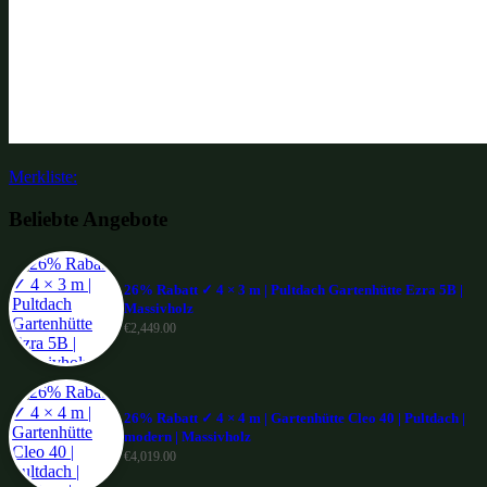
Merkliste:
Beliebte Angebote
26% Rabatt ✓ 4 × 3 m | Pultdach Gartenhütte Ezra 5B |
Massivholz
€
2,449.00
26% Rabatt ✓ 4 × 4 m | Gartenhütte Cleo 40 | Pultdach |
modern | Massivholz
€
4,019.00