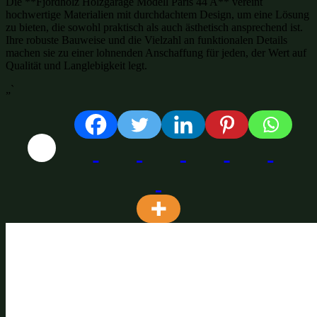
Die **Fjordholz Holzgarage Modell Paris 44 A** vereint
hochwertige Materialien mit durchdachtem Design, um eine Lösung
zu bieten, die sowohl praktisch als auch ästhetisch ansprechend ist.
Ihre robuste Bauweise und die Vielzahl an funktionalen Details
machen sie zu einer lohnenden Anschaffung für jeden, der Wert auf
Qualität und Langlebigkeit legt.
„`