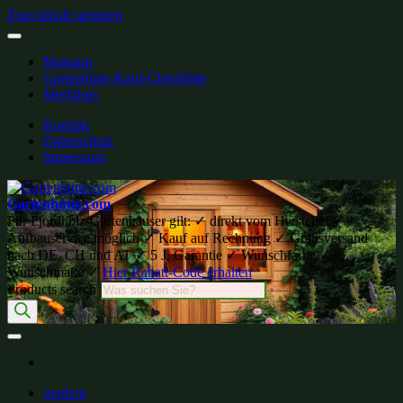
Zum Inhalt springen
Magazin
Gartenhütte-Kauf-Checkliste
Merkliste:
Kontakt
Datenschutz
Impressum
Gartenhütte.com
Für Fjordholz-Gartenhäuser gilt: ✓ direkt vom Hersteller ✓
Aufbauservice möglich ✓ Kauf auf Rechnung ✓ Gratisversand
nach DE, CH und AT ✓ 5 J. Garantie ✓ Wunschfarbe ✓
Wunschmaße ✓
Hier Rabatt-Code erhalten
Products search
modern