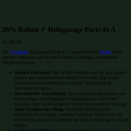
Holzgaragen
(122)
Gartenhütten-Restposten
(1485)
26% Rabatt ✓ Holzgarage Paris 44 A
€
4,289.00
Die
Fjordholz
Holzgarage Paris 44 A aus nordischer
Fichte
bietet
stabilen Stauraum mit 44-mm-Wänden, Isolierglas und robuster
Dachkonstruktion.
Massive Bauweise:
Die Wände bestehen aus 44 mm starken
Bohlen aus naturbelassener nordischer Fichte. Die 4-fach
Eckausfräsung unterstützt eine stabile Verbindung der
einzelnen Elemente.
Durchdachte Ausstattung:
Zum Lieferumfang gehören ein
hochwertiges zweiflügeliges Holzgaragentor sowie eine
Einzeltür mit Leimholzrahmen für den komfortablen Zugang.
Mehr Komfort im Alltag:
Die Edelstahltürschwelle
erleichtert den Einstieg, während Edelstahl-Türdrücker mit
PZ-Schloss und drei Schlüsseln für eine zuverlässige Nutzung
sorgen.
Licht und Belüftung:
Ein Doppelfenster mit Dreh-/Kipp-