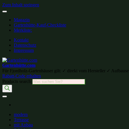
Zum Inhalt springen
Magazin
Gartenhütte-Kauf-Checkliste
Merkliste:
Kontakt
Datenschutz
Impressum
Gartenhütte.com
Für Fjordholz-Gartenhäuser gilt: ✓ direkt vom Hersteller ✓ Aufb
Rabatt-Code erhalten
Products search
modern
Terrasse
mit Anbau