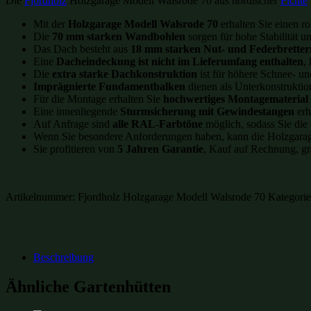
Die
Fjordholz
Holzgarage Modell Walsrode 70 aus nordischer
Fichte
Mit der
Holzgarage Modell Walsrode 70
erhalten Sie einen ro
Die
70 mm starken Wandbohlen
sorgen für hohe Stabilität 
Das Dach besteht aus
18 mm starken Nut- und Federbretter
Eine
Dacheindeckung ist nicht im Lieferumfang enthalten
,
Die
extra starke Dachkonstruktion
ist für höhere Schnee- un
Imprägnierte Fundamentbalken
dienen als Unterkonstruktio
Für die Montage erhalten Sie
hochwertiges Montagematerial
Eine innenliegende
Sturmsicherung mit Gewindestangen
erh
Auf Anfrage sind
alle RAL-Farbtöne
möglich, sodass Sie die
Wenn Sie besondere Anforderungen haben, kann die Holzgara
Sie profitieren von
5 Jahren Garantie
, Kauf auf Rechnung, gr
Artikelnummer:
Fjordholz Holzgarage Modell Walsrode 70
Kategori
Beschreibung
Ähnliche Gartenhütten