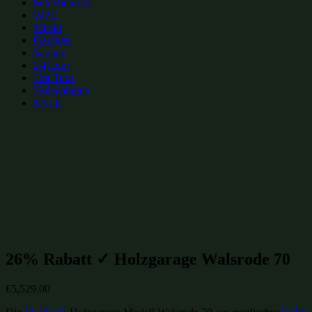
Schiebetüren
WPC
Metall
Garagen
Saunen
2-Raum
Hot Tubs
Holzgaragen
SALE
zur Merkliste hinzufügen
zur Merkliste hinzufügen
Gartenhütten Kategorien:
Holzgaragen
(122)
Gartenhütten-Restposten
(1496)
26% Rabatt ✓ Holzgarage Walsrode 70
€
5,529.00