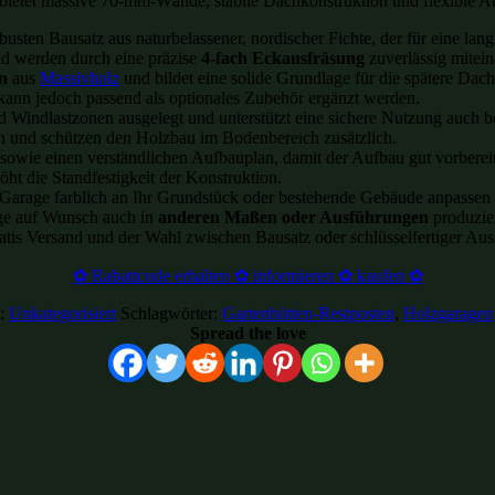
bietet massive 70-mm-Wände, stabile Dachkonstruktion und flexible Au
busten Bausatz aus naturbelassener, nordischer Fichte, der für eine lan
und werden durch eine präzise
4-fach Eckausfräsung
zuverlässig mitei
n
aus
Massivholz
und bildet eine solide Grundlage für die spätere Dac
 kann jedoch passend als optionales Zubehör ergänzt werden.
d Windlastzonen ausgelegt und unterstützt eine sichere Nutzung auch 
n und schützen den Holzbau im Bodenbereich zusätzlich.
sowie einen verständlichen Aufbauplan, damit der Aufbau gut vorbereit
öht die Standfestigkeit der Konstruktion.
 Garage farblich an Ihr Grundstück oder bestehende Gebäude anpassen
ge auf Wunsch auch in
anderen Maßen oder Ausführungen
produzie
atis Versand und der Wahl zwischen Bausatz oder schlüsselfertiger Au
✿ Rabattcode erhalten ✿ informieren ✿ kaufen ✿
e:
Unkategorisiert
Schlagwörter:
Gartenhütten-Restposten
,
Holzgaragen
Spread the love