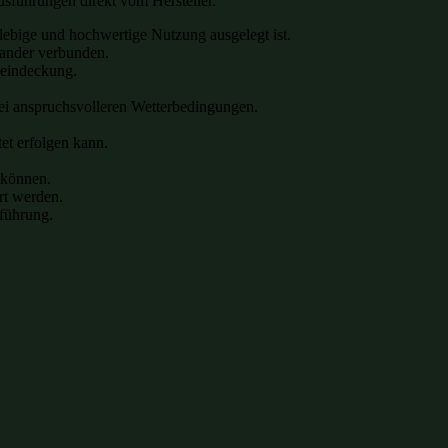
sführungen direkt vom Hersteller.
glebige und hochwertige Nutzung ausgelegt ist.
nander verbunden.
heindeckung.
bei anspruchsvolleren Wetterbedingungen.
et erfolgen kann.
 können.
rt werden.
sführung.