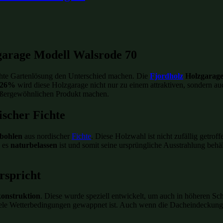
garage Modell Walsrode 70
dachte Gartenlösung den Unterschied machen. Die
Fjordholz
Holzgarage
 26%
wird diese Holzgarage nicht nur zu einem attraktiven, sondern a
außergewöhnlichen Produkt machen.
ischer Fichte
bohlen
aus nordischer
Fichte
. Diese Holzwahl ist nicht zufällig getrof
a es
naturbelassen
ist und somit seine ursprüngliche Ausstrahlung behä
erspricht
konstruktion
. Diese wurde speziell entwickelt, um auch in höheren S
iele Wetterbedingungen gewappnet ist. Auch wenn die Dacheindeckung nic