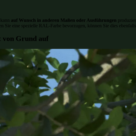
e kann
auf Wunsch in anderen Maßen oder Ausführungen
produzier
n Sie eine spezielle RAL-Farbe bevorzugen, können Sie dies ebenfalls
t von Grund auf