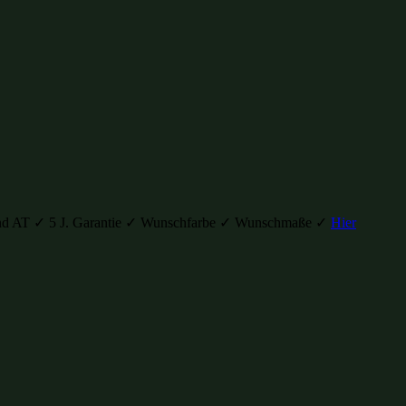
H und AT ✓ 5 J. Garantie ✓ Wunschfarbe ✓ Wunschmaße ✓
Hier