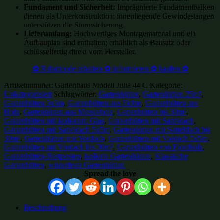
Fundament und Sicherheit:
Imprägnierte Fundamentbalken
dienen als Unterkonstruktion; innenliegende Gewindestangen
unterstützen die Sturmsicherung.
Lieferumfang:
Hochwertiges Montagematerial und ein
Aufbauplan sind enthalten; erhältlich als Bausatz oder
schlüsselfertig direkt vom Hersteller.
✿ Rabattcode erhalten ✿ informieren ✿ kaufen ✿
Artikelnummer:
Gartenhaus Modell Julia 44 C
Kategorie:
Unkategorisiert
Schlagwörter:
Gartenhütten
,
Gartenhütten 25m²
,
Gartenhütten 5x5m
,
Gartenhütten aus Fichte
,
Gartenhütten aus
Holz
,
Gartenhütten aus Massivholz
,
Gartenhütten bis 30m²
,
Gartenhütten mit isoliertem Glas
,
Gartenhütten mit Satteldach
,
Gartenhütten mit Satteldach 5x5m
,
Gartenhütten mit Satteldach bis
30m²
,
Gartenhütten mit Vordach
,
Gartenhütten mit Vordach 5x5m
,
Gartenhütten mit Vordach bis 30m²
,
Gartenhütten von Fjordholz
,
Gartenhütten-Restposten
,
isolierte Gartenhütten
,
Klassische
Gartenhütten
,
winterfeste Gartenhütten
Spread the love
Beschreibung