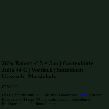
Gartenhütten mit Satteldach
(163)
Klassische Gartenhütten
(166)
Gartenhütten bis 30m²
(317)
Gartenhütten mit isoliertem Glas
(650)
isolierte Gartenhütten
(650)
winterfeste Gartenhütten
(650)
Gartenhütten aus Massivholz
(854)
Gartenhütten aus Fichte
(955)
Gartenhütten aus Holz
(1000)
Gartenhütten
(1099)
Gartenhütten von Fjordholz
(1099)
Gartenhütten-Restposten
(1485)
Beliebte Gartenhütten mit Satteldach Größen:
26% Rabatt ✓ 5 × 5 m | Gartenhütte
Julia 44 C | Vordach | Satteldach |
klassisch | Massivholz
€
7,809.00
Das Gartenhaus Julia 44 C 5×5 m aus nordischer
Fichte
bietet viel
Raum, starke 44-mm-Wände, Isolierglas und eine robuste
Dachkonstruktion für Ihren Garten.