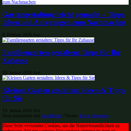
Gartengestaltung leicht gemacht – Tipps,
Ideen und Anregungen zum Nachmachen
8. Februar 2026
Aus
Familiengarten gestalten: Tipps für Ihr
Zuhause
19. Januar 2026
Aus
Kleinen Garten gestalten: Ideen & Tipps
für Sie
19. Januar 2026
Aus
Stolz präsentiert von
WordPress
|
Theme:
Envo Magazine
Diese Seite verwendet Cookies, um die Nutzerfreundlichkeit zu
verbessern. Mit der weiteren Verwendung stimmst du dem zu.