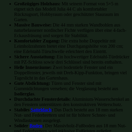
Großzügiges Holzhaus:
Mit seinem Format von 5×5 m
eignet sich das Modell Julia 44 C als komfortabler
Rückzugsort, Hobbyraum oder geschützter Stauraum im
Garten.
Massive Bauweise:
Die 44 mm starken Wandbohlen aus
naturbelassener nordischer Fichte verfügen über eine 4-fach-
Eckausfräsung und sorgen für Stabilität.
Komfortabler Zugang:
Die extra hohe Doppeltür mit
Leimholzrahmen bietet eine Durchgangshöhe von 200 cm;
eine Edelstahl-Türschwelle erleichtert den Eintritt.
Sichere Ausstattung:
Ein hochwertiger Edelstahl-Türdrücker
mit PZ-Schloss sowie drei Schlüssel sind bereits enthalten.
Helle Innenräume:
Zwei bodentiefe Fenster und ein
Doppelfenster, jeweils mit Dreh-Kipp-Funktion, bringen viel
Tageslicht in das Gartenhaus.
Gute Abdichtung:
Türen und Fenster sind mit
Gummidichtungen versehen; die Verglasung besteht aus
Isolierglas
.
Durchdachte Fensterdetails:
Aluminium-Wasserschenkel an
den Fenstern unterstützen den konstruktiven Wetterschutz.
Stabiles
Satteldach
:
Das Dach besteht aus 18 mm starken
Nut- und Federbrettern und ist für höhere Schnee- und
Windlastzonen ausgelegt.
Solider
Boden
:
Der Massivholz-Fußboden aus 18 mm Nut-
und Federbrettern wird inklusive Fußleisten geliefert.