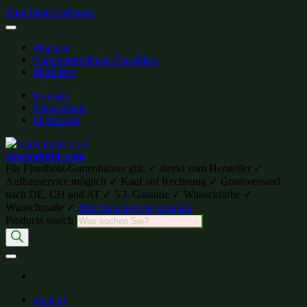
Zum Inhalt springen
Magazin
Gartenhütte-Kauf-Checkliste
Merkliste:
Kontakt
Datenschutz
Impressum
Gartenhütte.com
Für Fjordholz-Gartenhäuser gilt: ✓ direkt vom Hersteller ✓
Aufbauservice möglich ✓ Kauf auf Rechnung ✓ Gratisversand
nach DE, CH und AT ✓ 5 J. Garantie ✓ Wunschfarbe ✓
Wunschmaße ✓
Hier Rabatt-Code erhalten
Products search
modern