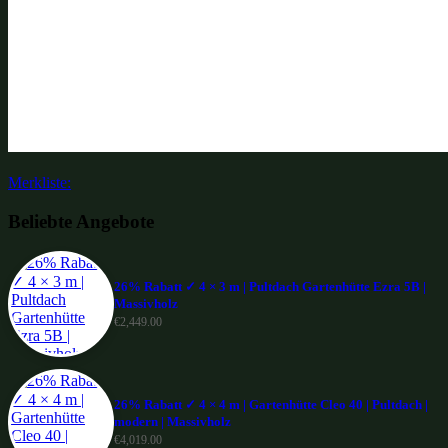
Merkliste:
Beliebte Angebote
26% Rabatt ✓ 4 × 3 m | Pultdach Gartenhütte Ezra 5B |
Massivholz
€
2,449.00
26% Rabatt ✓ 4 × 4 m | Gartenhütte Cleo 40 | Pultdach |
modern | Massivholz
€
4,019.00