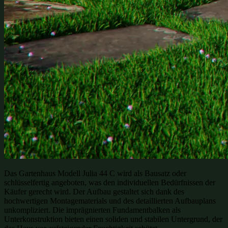
Das Gartenhaus Modell Julia 44 C wird als Bausatz oder
schlüsselfertig angeboten, was den individuellen Bedürfnissen der
Käufer gerecht wird. Der Aufbau gestaltet sich dank des
hochwertigen Montagematerials und des detaillierten Aufbauplans
unkompliziert. Die imprägnierten Fundamentbalken als
Unterkonstruktion bieten einen soliden und stabilen Untergrund, der