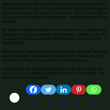
Das Gartenhaus Modell Julia 44 C ist mehr als nur ein zusätzlicher
Raum im Garten. Es ist ein Ort der Kreativität und Entspannung, der
individuell gestaltet und genutzt werden kann. Ob als Home-Office,
Hobbyraum oder einfach als Rückzugsort – die Möglichkeiten sind
vielfältig.
Mit diesem Gartenhaus schaffen Sie sich einen Ort, an dem Sie den
Alltag hinter sich lassen und die Natur genießen können. Es ist eine
Investition in Lebensqualität und Wohlbefinden, die sich in jeder
Hinsicht lohnt.
Nutzen Sie die Gelegenheit, Ihr Gartenparadies um dieses vielseitige
und hochwertige Gartenhaus zu bereichern. Der Rabatt von 26%
macht den Einstieg in diese grüne Oase noch attraktiver.
Entdecken Sie die Möglichkeiten und lassen Sie Ihrer Kreativität
freien Lauf. Das Gartenhaus Modell Julia 44 C wartet darauf, Teil
Ihres Lebensraums zu werden.