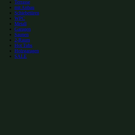
Terrasse
mit Anbau
Schiebetüren
WPC
Metall
Garagen
Saunen
2-Raum
Hot Tubs
Holzgaragen
SALE
zur Merkliste hinzufügen
zur Merkliste hinzufügen
Gartenhütten Kategorien:
Gartenhütten mit Satteldach 5x5m
(2)
Gartenhütten mit Vordach 5x5m
(2)
Gartenhütten 25m²
(16)
Gartenhütten 5x5m
(16)
Gartenhütten mit Vordach bis 30m²
(26)
Gartenhütten mit Satteldach bis 30m²
(58)
Gartenhütten mit Vordach
(65)