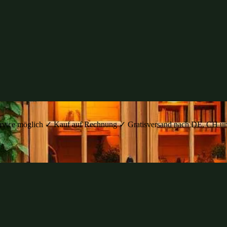
auservice möglich ✓ Kauf auf Rechnung ✓ Gratisversand nach DE, C