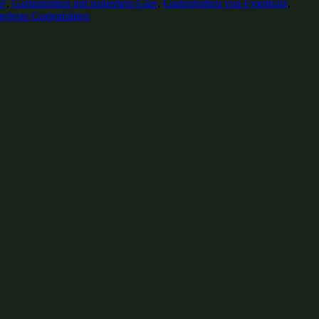
m²
,
Gartenhütten mit isoliertem Glas
,
Gartenhütten von Fjordholz
,
erfeste Gartenhütten