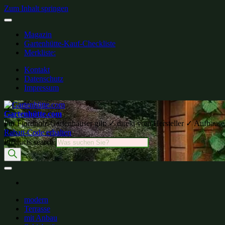
Zum Inhalt springen
Magazin
Gartenhütte-Kauf-Checkliste
Merkliste:
Kontakt
Datenschutz
Impressum
Gartenhütte.com
Für Fjordholz-Gartenhäuser gilt: ✓ direkt vom Hersteller ✓ Aufb
Rabatt-Code erhalten
Products search
modern
Terrasse
mit Anbau