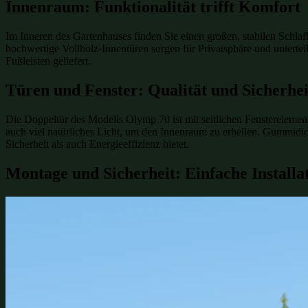
Innenraum: Funktionalität trifft Komfort
Im Inneren des Gartenhauses finden Sie einen großen, stabilen Schla
hochwertige Vollholz-Innentüren sorgen für Privatsphäre und untert
Fußleisten geliefert.
Türen und Fenster: Qualität und Sicherhei
Die Doppeltür des Modells Olymp 70 ist mit seitlichen Fensterelement
auch viel natürliches Licht, um den Innenraum zu erhellen. Gummidic
Sicherheit als auch Energieeffizienz bietet.
Montage und Sicherheit: Einfache Installat