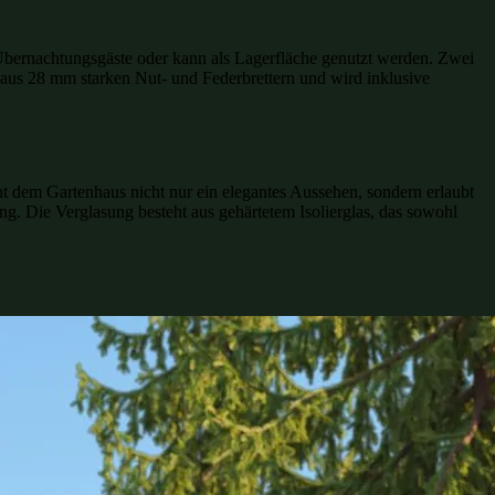
r Übernachtungsgäste oder kann als Lagerfläche genutzt werden. Zwei
 aus 28 mm starken Nut- und Federbrettern und wird inklusive
ht dem Gartenhaus nicht nur ein elegantes Aussehen, sondern erlaubt
g. Die Verglasung besteht aus gehärtetem Isolierglas, das sowohl