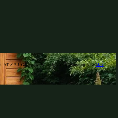
H und AT ✓ 5 J. Garantie ✓ Wunschfarbe ✓ Wunschmaße ✓
Hier