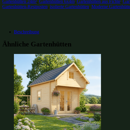
Gartenhütten 24m²
,
Gartenhütten 6x4m
,
Gartenhütten aus Fichte
,
Gar
Gartenhütten-Restposten
,
isolierte Gartenhütten
,
Moderne Gartenhütt
Beschreibung
Ähnliche Gartenhütten