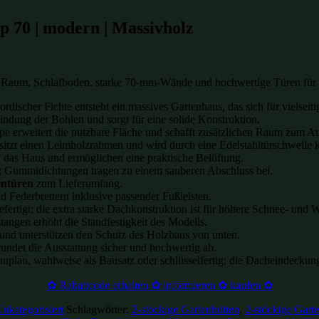
 70 | modern | Massivholz
l Raum, Schlafboden, starke 70-mm-Wände und hochwertige Türen für 
ordischer Fichte entsteht ein massives Gartenhaus, das sich für vielsei
bindung der Bohlen und sorgt für eine solide Konstruktion.
pe erweitert die nutzbare Fläche und schafft zusätzlichen Raum zum A
esitzt einen Leimholzrahmen und wird durch eine Edelstahltürschwelle 
n das Haus und ermöglichen eine praktische Belüftung.
t; Gummidichtungen tragen zu einem sauberen Abschluss bei.
entüren
zum Lieferumfang.
 Federbrettern inklusive passender Fußleisten.
fertigt; die extra starke Dachkonstruktion ist für höhere Schnee- und 
angen erhöht die Standfestigkeit des Modells.
 und unterstützen den Schutz des Holzbaus von unten.
rundet die Ausstattung sicher und hochwertig ab.
plan, wahlweise als Bausatz oder schlüsselfertig; die Dacheindeckung i
✿ Rabattcode erhalten ✿ informieren ✿ kaufen ✿
nkategorisiert
Schlagwörter:
2-stöckige Gartenhütten
,
2-stöckige Gart