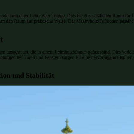
fboden mit einer Leiter oder Treppe. Dies bietet zusätzlichen Raum fü
eilen den Raum auf praktische Weise. Der Massivholz-Fußboden besteht
t
en ausgestattet, die in einem Leimholzrahmen gefasst sind. Dies verlei
htungen bei Türen und Fenstern sorgen für eine hervorragende Isolierun
ion und Stabilität