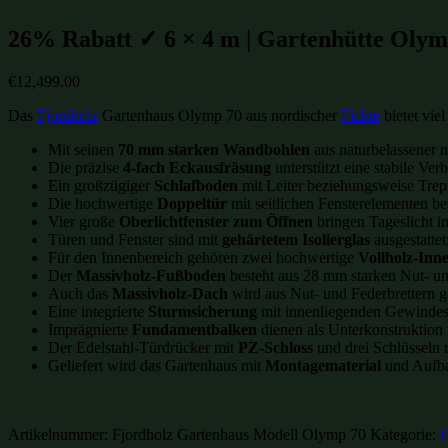
26% Rabatt ✓ 6 × 4 m | Gartenhütte Olymp
€
12,499.00
Das
Fjordholz
Gartenhaus Olymp 70 aus nordischer
Fichte
bietet vie
Mit seinen
70 mm starken Wandbohlen
aus naturbelassener n
Die präzise
4-fach Eckausfräsung
unterstützt eine stabile Ver
Ein großzügiger
Schlafboden
mit Leiter beziehungsweise Trep
Die hochwertige
Doppeltür
mit seitlichen Fensterelementen b
Vier große
Oberlichtfenster zum Öffnen
bringen Tageslicht i
Türen und Fenster sind mit
gehärtetem Isolierglas
ausgestatte
Für den Innenbereich gehören zwei hochwertige
Vollholz-Inn
Der
Massivholz-Fußboden
besteht aus 28 mm starken Nut- und
Auch das
Massivholz-Dach
wird aus Nut- und Federbrettern ge
Eine integrierte
Sturmsicherung
mit innenliegenden Gewindest
Imprägnierte
Fundamentbalken
dienen als Unterkonstruktion
Der Edelstahl-Türdrücker mit
PZ-Schloss
und drei Schlüsseln 
Geliefert wird das Gartenhaus mit
Montagematerial
und Aufbau
Artikelnummer:
Fjordholz Gartenhaus Modell Olymp 70
Kategorie:
U