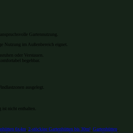
anspruchsvolle Gartennutzung.
tige Nutzung im Außenbereich eignet.
usruhen oder Verstauen.
komfortabel begehbar.
Windlastzonen ausgelegt.
st nicht enthalten.
enhütten 6x4m
,
2-stöckige Gartenhütten bis 30m²
,
Gartenhütten
,