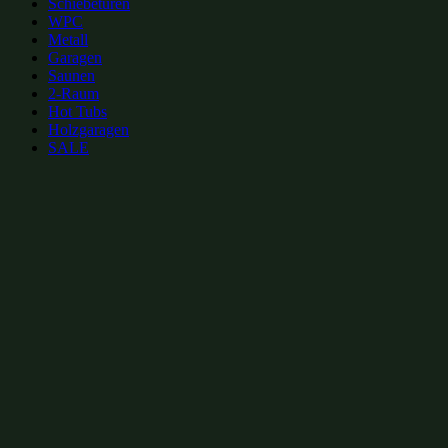
Schiebetüren
WPC
Metall
Garagen
Saunen
2-Raum
Hot Tubs
Holzgaragen
SALE
zur Merkliste hinzufügen
zur Merkliste hinzufügen
Gartenhütten Kategorien:
2-stöckige Gartenhütten 6x4m
(17)
2-stöckige Gartenhütten bis 30m²
(17)
2-stöc
Gartenhütten bis 30m²
(317)
Moderne Gartenhütten
(552)
Gartenhütten mit isoli
Gartenhütten aus Holz
(1007)
Gartenhütten
(1109)
Gartenhütten von Fjordholz
(
Beliebte 2-stöckige Gartenhütten Größen: