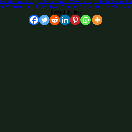
tenhütten aus Holz
,
Gartenhütten aus Massivholz
,
Gartenhütten bis 30
en
,
Moderne Gartenhütten 6x4m
,
Moderne Gartenhütten bis 30m²
,
wint
Spread the love